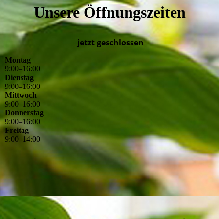
Unsere Öffnungszeiten
jetzt geschlossen
Montag
9
:
00
–
16
:
00
Dienstag
9
:
00
–
16
:
00
Mittwoch
9
:
00
–
16
:
00
Donnerstag
9
:
00
–
16
:
00
Freitag
9
:
00
–
14
:
00